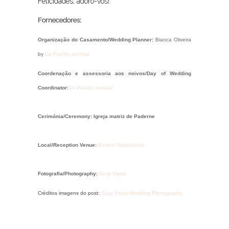
Felicidades, adoro-vos!
Fornecedores:
Organização do Casamento/
Wedding Planner
:
Bianca Oliveira
by
Do Pedido ao Altar
Coordenação e assessoria aos noivos/
Day of Wedding
Coordinator
:
Do Pedido ao Altar
Cerimónia/
C
eremony
: Igreja matriz de Paderne
Local/Reception Venue:
Bovino Steakhouse
Fotografia/
Photography:
Suzy Vieira
Créditos imagens do post:
Suzy Vieira Wedding Photography