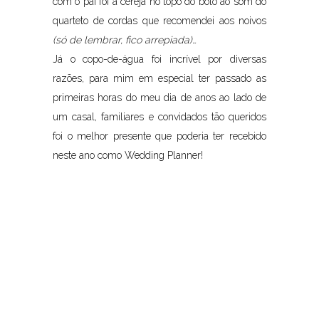
com o pai foi a cereja no topo do bolo ao som do
quarteto de cordas que recomendei aos noivos
(só de lembrar, fico arrepiada)…
Já o copo-de-água foi incrível por diversas
razões, para mim em especial ter passado as
primeiras horas do meu dia de anos ao lado de
um casal, familiares e convidados tão queridos
foi o melhor presente que poderia ter recebido
neste ano como Wedding Planner!