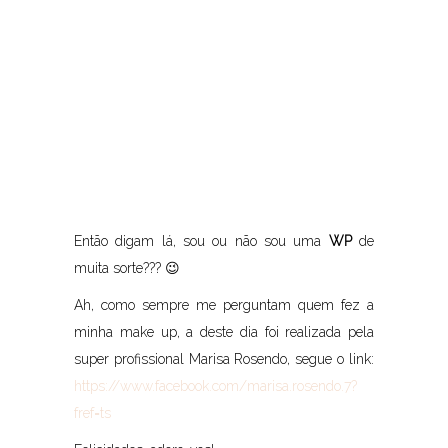
Então digam lá, sou ou não sou uma
WP
de
muita sorte??? 😉
Ah, como sempre me perguntam quem fez a
minha make up, a deste dia foi realizada pela
super profissional Marisa Rosendo, segue o link:
https://www.facebook.com/marisa.rosendo.7?
fref=ts