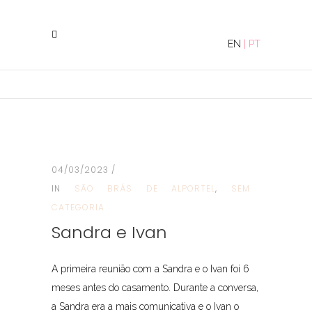
EN
|
PT
04/03/2023
IN
SÃO BRÁS DE ALPORTEL
,
SEM
CATEGORIA
Sandra e Ivan
A primeira reunião com a Sandra e o Ivan foi 6
meses antes do casamento. Durante a conversa,
a Sandra era a mais comunicativa e o Ivan o