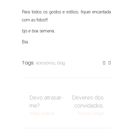
Para todos os gostos e estilos, fiquei encantada
com as fotos!!!
bjs e boa semana;
Bia.
Tags:
acessórios
,
blog
Devo atrasar-
Deveres dos
me?
convidados.
Artigo anterior
Próximo artigo