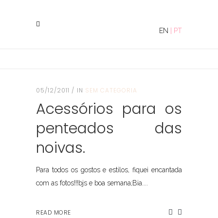
EN
|
PT
05/12/2011
IN
SEM CATEGORIA
Acessórios para os
penteados das
noivas.
Para todos os gostos e estilos, fiquei encantada
com as fotos!!!bjs e boa semana;Bia....
READ MORE