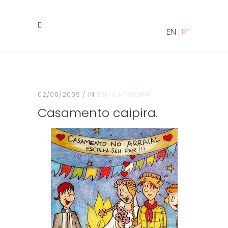
EN
|
PT
02/06/2009
IN
SEM CATEGORIA
Casamento caipira.