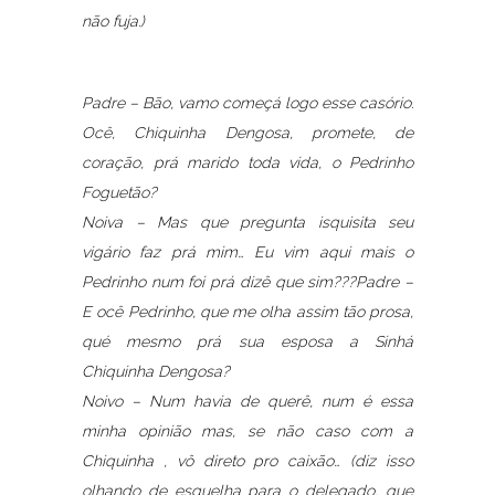
não fuja.)
Padre – Bão, vamo começá logo esse casório.
Ocê, Chiquinha Dengosa, promete, de
coração, prá marido toda vida, o Pedrinho
Foguetão?
Noiva – Mas que pregunta isquisita seu
vigário faz prá mim… Eu vim aqui mais o
Pedrinho num foi prá dizê que sim???Padre –
E ocê Pedrinho, que me olha assim tão prosa,
qué mesmo prá sua esposa a Sinhá
Chiquinha Dengosa?
Noivo – Num havia de querê, num é essa
minha opinião mas, se não caso com a
Chiquinha , vô direto pro caixão… (diz isso
olhando de esguelha para o delegado, que