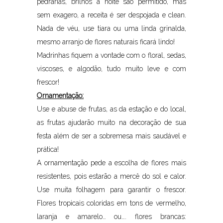
pedrarias, brilhos a noite são permitido, mas
sem exagero, a receita é ser despojada e clean.
Nada de véu, use tiara ou uma linda grinalda,
mesmo arranjo de flores naturais ficará lindo!
Madrinhas fiquem a vontade com o floral, sedas,
viscoses, e algodão, tudo muito leve e com
frescor!
Ornamentação:
Use e abuse de frutas, as da estação e do local,
as frutas ajudarão muito na decoração de sua
festa além de ser a sobremesa mais saudável e
prática!
A ornamentação pede a escolha de flores mais
resistentes, pois estarão a mercê do sol e calor.
Use muita folhagem para garantir o frescor.
Flores tropicais coloridas em tons de vermelho,
laranja e amarelo… ou…. flores brancas: