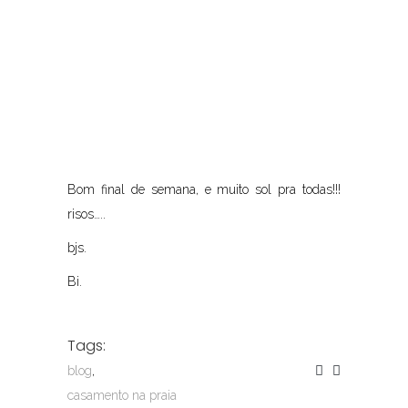
Bom final de semana, e muito sol pra todas!!!
risos…..
bjs.
Bi.
Tags:
blog
,
casamento na praia