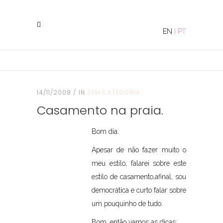
EN
|
PT
14/11/2008
IN
SEM CATEGORIA
Casamento na praia.
Bom dia.
Apesar de não fazer muito o
meu estilo, falarei sobre este
estilo de casamento,afinal, sou
democrática e curto falar sobre
um pouquinho de tudo.
Bom, então vamos as dicas: