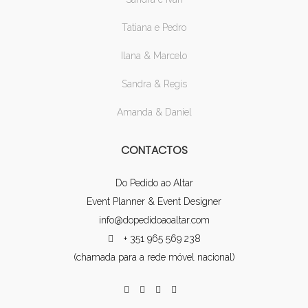
Tatiana e Pedro
Ilana & Marcelo
Sandra & Regis
Amanda & Daniel
CONTACTOS
Do Pedido ao Altar
Event Planner & Event Designer
info@dopedidoaoaltar.com
+ 351 965 569 238
(chamada para a rede móvel nacional)