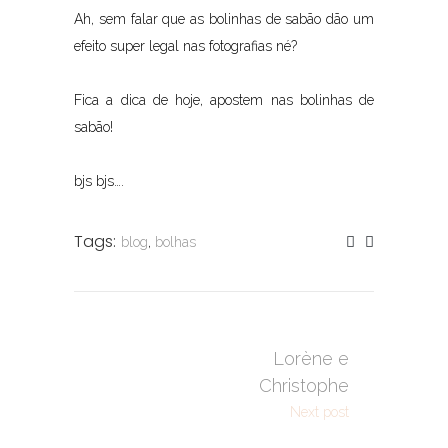
Ah, sem falar que as bolinhas de sabão dão um
efeito super legal nas fotografias né?
Fica a dica de hoje, apostem nas bolinhas de
sabão!
bjs bjs….
Tags:
blog
,
bolhas
Lorène e
Christophe
Next post