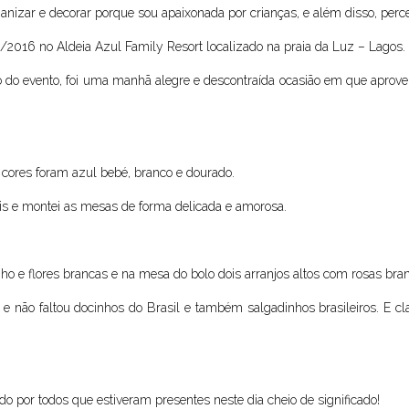
nizar e decorar porque sou apaixonada por crianças, e além disso, perce
10/2016 no
Aldeia Azul Family Resort localizado na praia da Luz – Lagos.
do evento, foi uma manhã alegre e descontraída ocasião em que aproveit
 cores foram azul bebé, branco e dourado.
téis e montei as mesas de forma delicada e amorosa.
nho e flores brancas e na mesa do bolo dois arranjos altos com rosas br
e não faltou docinhos do Brasil e também salgadinhos brasileiros. E c
ado por todos que estiveram presentes neste dia cheio de significado!