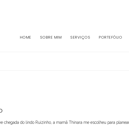
HOME
SOBRE MIM
SERVIÇOS
PORTEFÓLIO
o
e chegada do lindo Ruizinho, a mamã Thinara me escolheu para planear e