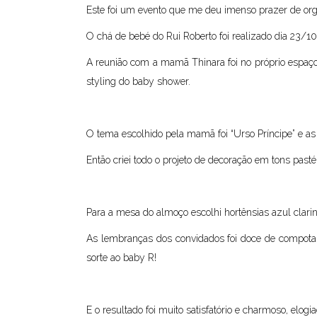
Este foi um evento que me deu imenso prazer de orga
O chá de bebé do Rui Roberto foi realizado dia 23/
A reunião com a mamã Thinara foi no próprio espaço 
styling do baby shower.
O tema escolhido pela mamã foi “Urso Príncipe” e as
Então criei todo o projeto de decoração em tons pas
Para a mesa do almoço escolhi hortênsias azul clari
As lembranças dos convidados foi doce de compota 
sorte ao baby R!
E o resultado foi muito satisfatório e charmoso, elogi