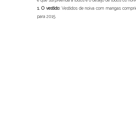
e que surpreenda à todos é o desejo de todos os noiv
1. O vestido:
Vestidos de noiva com mangas compridas
para 2015.