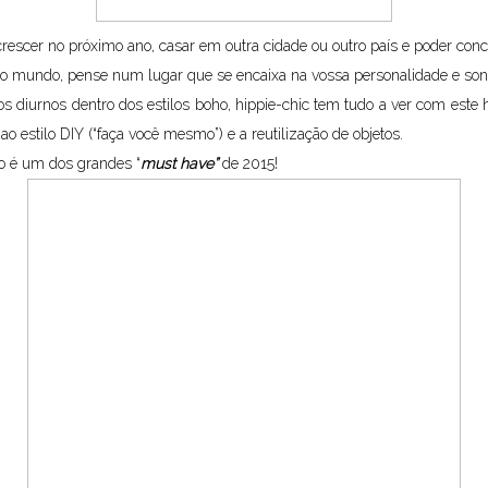
crescer no próximo ano, casar em outra cidade ou outro país e poder concili
é o mundo, pense num lugar que se encaixa na vossa personalidade e son
s diurnos dentro dos estilos boho, hippie-chic tem tudo a ver com este h
ao estilo DIY (“faça você mesmo”) e a reutilização de objetos.
o é um dos grandes “
must have”
de 2015!