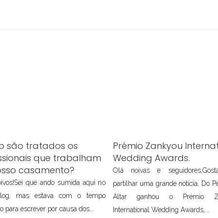
 são tratados os
Prémio Zankyou Internat
ssionais que trabalham
Wedding Awards.
osso casamento?
Olá noivas e seguidores,Gos
ivos!Sei que ando sumida aqui no
partilhar uma grande notícia, Do P
log, mas estava com o tempo
Altar ganhou o Prémio Z
o para escrever por causa dos...
International Wedding Awards,...