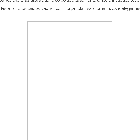
os. Aproveite as dicas que farão do seu casamento único e inesquecível 
 e ombros caídos vão vir com força total, são românticos e elegantes, 