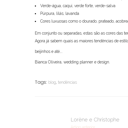
Verde-água, caqui, verde forte, verde-salva
Púrpura, lilás, lavanda
Cores luxuosas como o dourado, prateado, acobr
Em conjunto ou separadas, estas são as cores das t
Agora já sabem quais as maiores tendências de estil
beijinhos e até….
Bianca Oliveira, wedding planner e design.
Tags:
blog
,
tendências
Lorène e Christophe
Artigo anterior