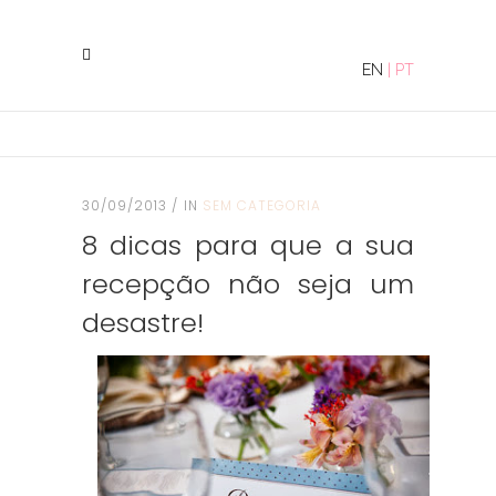
EN
|
PT
30/09/2013
IN
SEM CATEGORIA
8 dicas para que a sua
recepção não seja um
desastre!