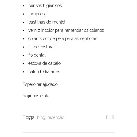
pensos higiénicos;
tampões;
pastilhas de mentol;
verniz incolor para remendar os colants;
colants cor de pele para as senhoras;
kit de costura;
fio dental;
escova de cabelo;
baton hidratante.
Espero ter ajudado!
beijinhos e até….
Tags:
blog
,
recepção