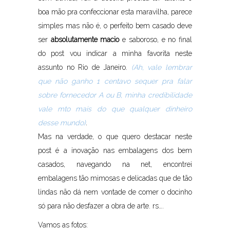
boa mão pra confeccionar esta maravilha, parece
simples mas não é, o perfeito bem casado deve
ser
absolutamente macio
e saboroso, e no final
do post vou indicar a minha favorita neste
assunto no Rio de Janeiro.
(Ah, vale lembrar
que não ganho 1 centavo sequer pra falar
sobre fornecedor A ou B, minha credibilidade
vale mto mais do que qualquer dinheiro
desse mundo)
.
Mas na verdade, o que quero destacar neste
post é a inovação nas embalagens dos bem
casados, navegando na net, encontrei
embalagens tão mimosas e delicadas que de tão
lindas não dá nem vontade de comer o docinho
só para não desfazer a obra de arte. rs….
Vamos as fotos: