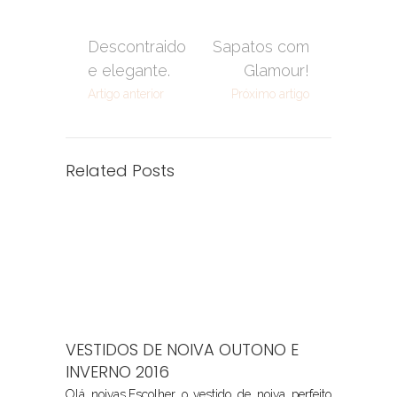
Descontraido
Sapatos com
e elegante.
Glamour!
Artigo anterior
Próximo artigo
Related Posts
VESTIDOS DE NOIVA OUTONO E
INVERNO 2016
Olá noivas,Escolher o vestido de noiva perfeito