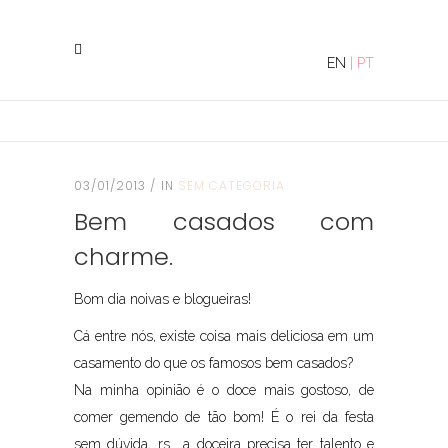
EN
|
PT
03/01/2013
IN
SEM CATEGORIA
Bem casados com
charme.
Bom dia noivas e blogueiras!
Cá entre nós, existe coisa mais deliciosa em um
casamento do que os famosos bem casados?
Na minha opinião é o doce mais gostoso, de
comer gemendo de tão bom! É o rei da festa
sem dúvida, rs… a doceira precisa ter talento e