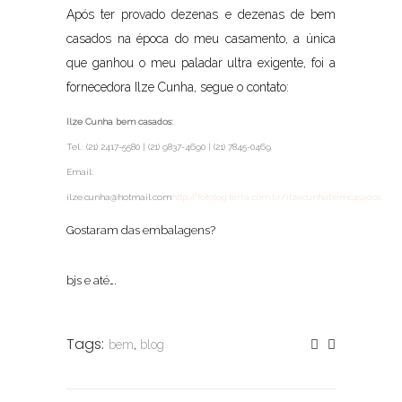
Após ter provado dezenas e dezenas de bem
casados na época do meu casamento, a única
que ganhou o meu paladar ultra exigente, foi a
fornecedora Ilze Cunha, segue o contato:
Ilze Cunha bem casados:
Tel.: (21) 2417-5580 | (21) 9837-4690 | (21) 7845-0469
Email:
ilze.cunha@hotmail.com
http://fotolog.terra.com.br/ilzecunhabemcasados
Gostaram das embalagens?
bjs e até….
Tags:
bem
,
blog