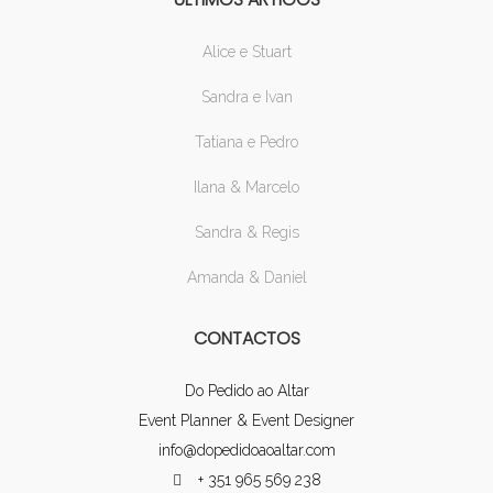
Alice e Stuart
Sandra e Ivan
Tatiana e Pedro
Ilana & Marcelo
Sandra & Regis
Amanda & Daniel
CONTACTOS
Do Pedido ao Altar
Event Planner & Event Designer
info@dopedidoaoaltar.com
+ 351 965 569 238