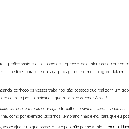
ores, profissionais e assessores de imprensa pelo interesse e carinho
ail pedidos para que eu faça propaganda no meu blog de determinad
paganda, conheço os vossos trabalhos, são pessoas que realizam um traba
á em causa e jamais indicaria alguém só para agradar A ou B.
ecedores, desde que eu conheça o trabalho ao vivo e a cores, sendo as
 final como por exemplo (docinhos, lembrancinhas e etc) para que eu pos
, adoro ajudar no que posso, mas repito,
não
ponho a minha
credibilidad