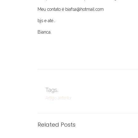
Meu contato é biafsa@hotmail.com
bjs e até…
Bianca.
Tags.
Artigo anterior
Related Posts