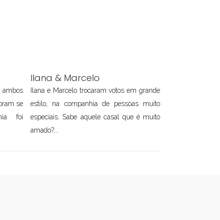
Ilana & Marcelo
o ambos
Ilana e Marcelo trocaram votos em grande
oram se
estilo, na companhia de pessoas muito
ia foi
especiais. Sabe aquele casal que é muito
amado?...