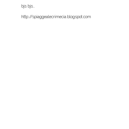
bjs bjs…
http://spiaggealecrimecia.blogspot.com