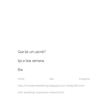
Que tal um picnik?
bjs e boa semana;
Bia.
fonte das imagens:
http://myislandwedding.blogspot.com/2009/06/miw-
2nd-wedding-inspiration-board.html