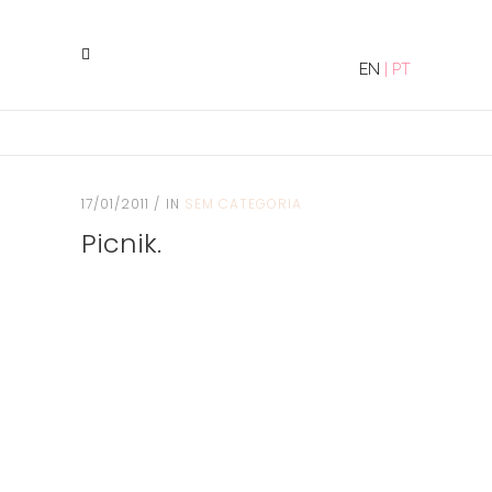
EN
|
PT
17/01/2011
IN
SEM CATEGORIA
Picnik.