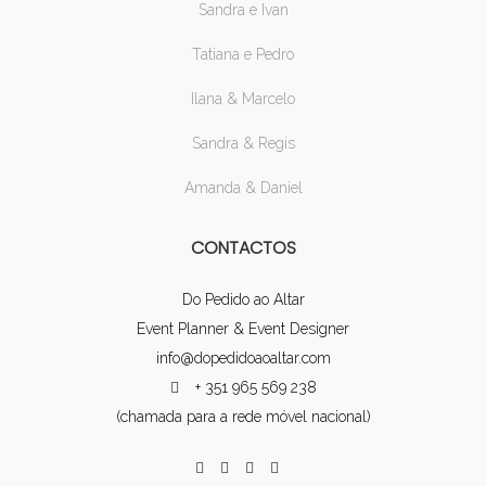
Sandra e Ivan
Tatiana e Pedro
Ilana & Marcelo
Sandra & Regis
Amanda & Daniel
CONTACTOS
Do Pedido ao Altar
Event Planner & Event Designer
info@dopedidoaoaltar.com
+ 351 965 569 238
(chamada para a rede móvel nacional)