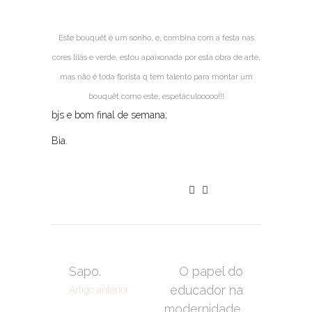
Este bouquêt é um sonho, e, combina com a festa nas
cores lilás e verde, estou apaixonada por esta obra de arte,
mas não é toda florista q tem talento para montar um
bouquêt como este, espetáculooooo!!!
bjs e bom final de semana;
Bia.
Sapo.
O papel do
educador na
Artigo anterior
modernidade.