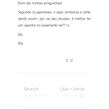
Bom dia minhas amiguinhas!
Segundo os japoneses, o sapo simboliza a sorte,
sendo assim, por via das dúvidas, é melhor ter
um sapinho no casamento né?? rs…
bjs;
Bia.
Brunch.
Lilás + Verde
Artigo anterior
Próximo artigo