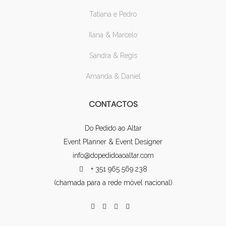
Tatiana e Pedro
Ilana & Marcelo
Sandra & Regis
Amanda & Daniel
CONTACTOS
Do Pedido ao Altar
Event Planner & Event Designer
info@dopedidoaoaltar.com
+ 351 965 569 238
(chamada para a rede móvel nacional)