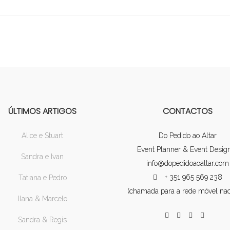
ÚLTIMOS ARTIGOS
CONTACTOS
Alice e Stuart
Do Pedido ao Altar
Event Planner & Event Desig
Sandra e Ivan
info@dopedidoaoaltar.com
+ 351 965 569 238
Tatiana e Pedro
(chamada para a rede móvel nac
Ilana & Marcelo
Sandra & Regis