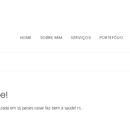
HOME
SOBRE MIM
SERVIÇOS
PORTEFÓLIO
e!
zada em 15 países casar faz bem a saúde! rs...