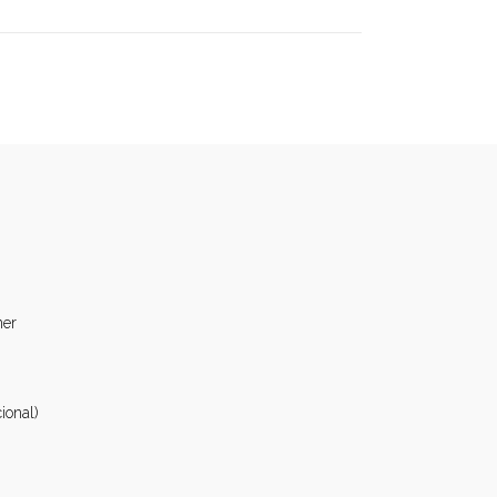
ner
ional)