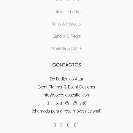
Tatiana e Pedro
Ilana & Marcelo
Sandra & Regis
Amanda & Daniel
CONTACTOS
Do Pedido ao Altar
Event Planner & Event Designer
info@dopedidoaoaltar.com
+ 351 965 569 238
(chamada para a rede móvel nacional)