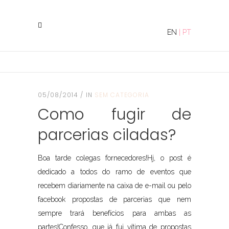
EN
|
PT
05/08/2014
IN
SEM CATEGORIA
Como fugir de
parcerias ciladas?
Boa tarde colegas fornecedores!Hj, o post é
dedicado a todos do ramo de eventos que
recebem diariamente na caixa de e-mail ou pelo
facebook propostas de parcerias que nem
sempre trará benefícios para ambas as
partes!Confesso, que já fui vítima de propostas