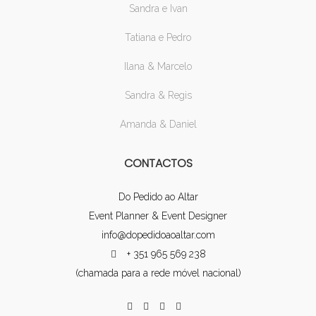
Sandra e Ivan
Tatiana e Pedro
Ilana & Marcelo
Sandra & Regis
Amanda & Daniel
CONTACTOS
Do Pedido ao Altar
Event Planner & Event Designer
info@dopedidoaoaltar.com
+ 351 965 569 238
(chamada para a rede móvel nacional)