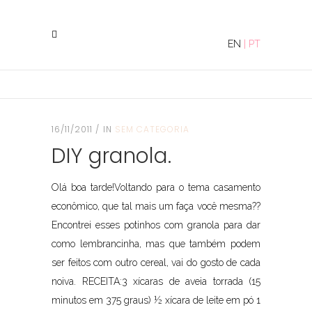
EN
|
PT
16/11/2011
IN
SEM CATEGORIA
DIY granola.
Olá boa tarde!Voltando para o tema casamento
econômico, que tal mais um faça você mesma??
Encontrei esses potinhos com granola para dar
como lembrancinha, mas que também podem
ser feitos com outro cereal, vai do gosto de cada
noiva. RECEITA:3 xícaras de aveia torrada (15
minutos em 375 graus) ½ xícara de leite em pó 1