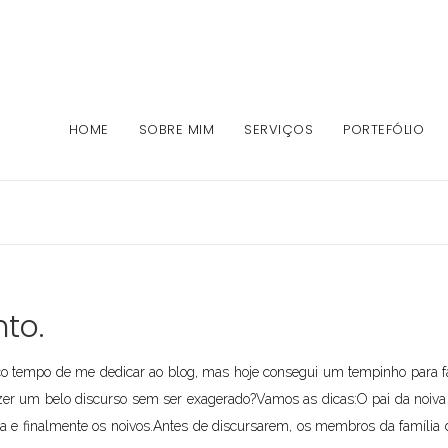
HOME
SOBRE MIM
SERVIÇOS
PORTEFÓLIO
to.
tempo de me dedicar ao blog, mas hoje consegui um tempinho para faze
er um belo discurso sem ser exagerado?Vamos as dicas:O pai da noiva 
nha e finalmente os noivos.Antes de discursarem, os membros da família