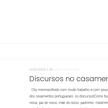
12/10/2013
IN
SEM CATEGORIA
Discursos no casamen
Ola meninas!Ando com muito trabalho e com pouco 
dos casamentos portugueses: os discursos!Como faz
noiva, pai do noivo, mãe do noivo, padrinho, madri