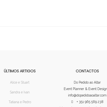
ÚLTIMOS ARTIGOS
CONTACTOS
Alice e Stuart
Do Pedido ao Altar
Event Planner & Event Desig
Sandra e Ivan
info@dopedidoaoaltar.com
+ 351 965 569 238
Tatiana e Pedro