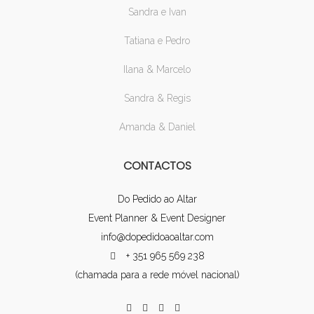
Sandra e Ivan
Tatiana e Pedro
Ilana & Marcelo
Sandra & Regis
Amanda & Daniel
CONTACTOS
Do Pedido ao Altar
Event Planner & Event Designer
info@dopedidoaoaltar.com
+ 351 965 569 238
(chamada para a rede móvel nacional)