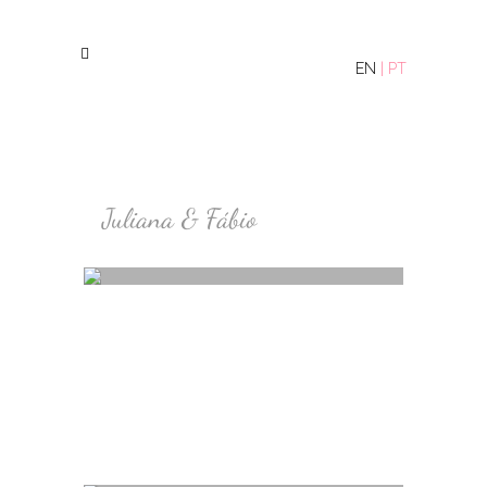
EN
|
PT
Juliana & Fábio