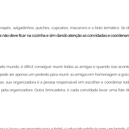
canapés, salgadinhos, quiches, cupcakes, macarons e o bolo temático. Se 
 não deve ficar na cozinha e sim dando atenção as convidadas e coordenan
do mundo, é difícil conseguir reunir todas as amigas e quando isso acontec
 pode ser apenas um pretexto para reunir as amigas em homenagem a grávid
as, sua organizadora é a pessoa responsável em escolher e coordenar toda
do pela organizadora. Outra brincadeira, é cada convidada levar uma foto 
a casa e levou um presente para o bebê, é educado retribuir com um brind