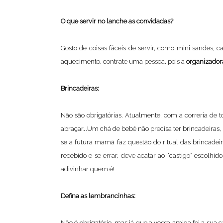
O que servir no lanche as convidadas?
Gosto de coisas fáceis de servir, como mini sandes, 
aquecimento, contrate uma pessoa, pois a
organizadora
Brincadeiras:
Não são obrigatórias. Atualmente, com a correria de to
abraçar….Um chá de bebê não precisa ter brincadeiras,
se a futura mamã faz questão do ritual das brincadeir
recebido e se errar, deve acatar ao “castigo” escolhi
adivinhar quem é!
Defina as lembrancinhas:
Não é obrigatório, mas já que a vossa amiga foi a su