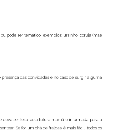
ou pode ser temático, exemplos: ursinho, coruja (mãe
 de presença das convidadas e no caso de surgir alguma
bê deve ser feita pela futura mamã e informada para a
entear. Se for um chá de fraldas, é mais fácil, todos os