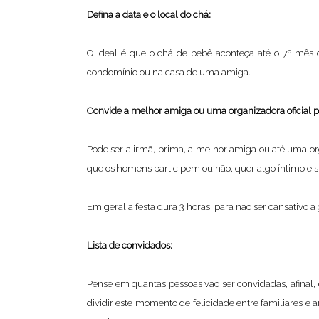
Defina a data e o local do chá:
O ideal é que o chá de bebê aconteça até o 7º mês d
condomínio ou na casa de uma amiga.
Convide a melhor amiga ou uma organizadora oficial p
Pode ser a irmã, prima, a melhor amiga ou até uma org
que os homens participem ou não, quer algo íntimo e 
Em geral a festa dura 3 horas, para não ser cansativo
Lista de convidados:
Pense em quantas pessoas vão ser convidadas, afinal,
dividir este momento de felicidade entre familiares e