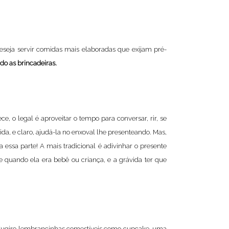
deseja servir comidas mais elaboradas que exijam pré-
do as brincadeiras.
e, o legal é aproveitar o tempo para conversar, rir, se
a, e claro, ajudá-la no enxoval lhe presenteando. Mas,
 essa parte! A mais tradicional é adivinhar o presente
de quando ela era bebê ou criança, e a grávida ter que
e. Sugiro lembrancinhas comestíveis como cupcake, uma