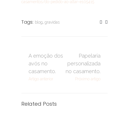
casamentos/do-pedido-ao-altar–e105415
Tags:
blog
,
gravidas
A emoção dos
Papelaria
avós no
personalizada
casamento.
no casamento.
Artigo anterior
Próximo artigo
Related Posts