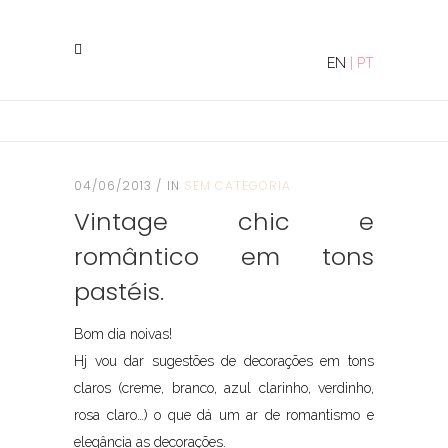
EN
|
PT
04/06/2013
IN
SEM CATEGORIA
Vintage chic e
romântico em tons
pastéis.
Bom dia noivas!
Hj vou dar sugestões de decorações em tons
claros (creme, branco, azul clarinho, verdinho,
rosa claro…) o que dá um ar de romantismo e
elegância as decorações.