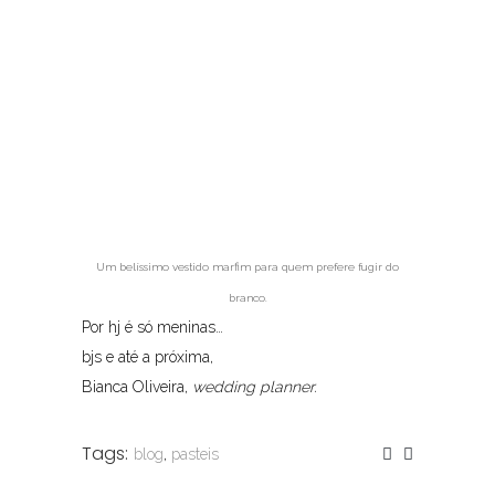
Um belíssimo vestido marfim para quem prefere fugir do
branco.
Por hj é só meninas…
bjs e até a próxima,
Bianca Oliveira,
wedding planner.
Tags:
blog
,
pasteis