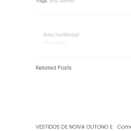
Tags:
blog
,
sparkles
Amo hortênsia!
Artigo anterior
Related Posts
VESTIDOS DE NOIVA OUTONO E
Como