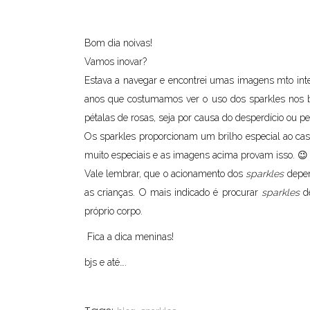
Bom dia noivas!
Vamos inovar?
Estava a navegar e encontrei umas imagens mto inte
anos que costumamos ver o uso dos sparkles nos b
pétalas de rosas, seja por causa do desperdício ou pel
Os sparkles
proporcionam
um brilho especial ao cas
muito especiais e as imagens acima provam isso. 😉
Vale lembrar, que o acionamento dos
sparkles
depen
as crianças. O mais indicado é procurar
sparkles
d
próprio corpo.
Fica a dica meninas!
bjs e até….