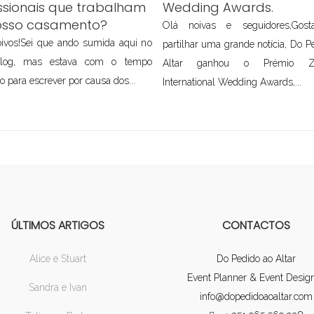
ssionais que trabalham
Wedding Awards.
osso casamento?
Olá noivas e seguidores,Gos
ivos!Sei que ando sumida aqui no
partilhar uma grande notícia, Do P
log, mas estava com o tempo
Altar ganhou o Prémio Z
o para escrever por causa dos...
International Wedding Awards,...
ÚLTIMOS ARTIGOS
CONTACTOS
Alice e Stuart
Do Pedido ao Altar
Event Planner & Event Desig
Sandra e Ivan
info@dopedidoaoaltar.com