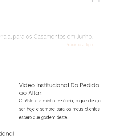
raial para os Casamentos em Junho.
Próximo artigo
Video Institucional Do Pedido
ao Altar.
Olá!Isto é a minha essência, o que desejo
ser hoje e sempre para os meus clientes,
espero que gostem deste...
ional