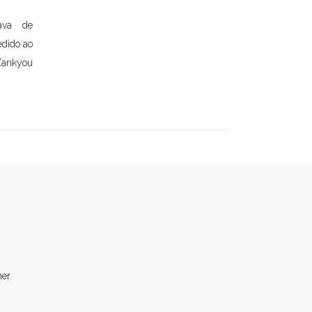
tava de
edido ao
ankyou
ner