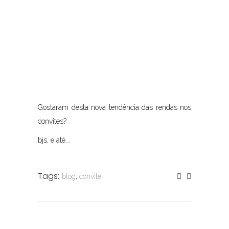
Gostaram desta nova tendência das rendas nos
convites?
bjs, e até….
Tags:
blog
,
convite