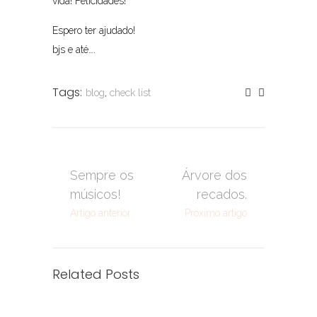
vida! Felicidades!
Espero ter ajudado!
bjs e até….
Tags:
blog
,
check list
Sempre os
Árvore dos
músicos!
recados.
Artigo anterior
Próximo artigo
Related Posts