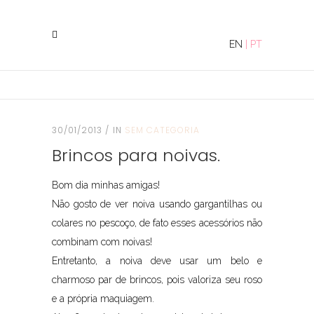
EN
|
PT
30/01/2013
IN
SEM CATEGORIA
Brincos para noivas.
Bom dia minhas amigas!
Não gosto de ver noiva usando gargantilhas ou
colares no pescoço, de fato esses acessórios não
combinam com noivas!
Entretanto, a noiva deve usar um belo e
charmoso par de brincos, pois valoriza seu roso
e a própria maquiagem.