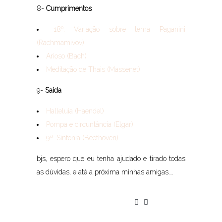
8-
Cumprimentos
18º. Variação sobre tema Paganini
(Rachmamivov)
Arioso (Bach)
Meditação de Thais (Massenet)
9-
Saída
Halleluia (Haendel)
Pompa e circuntância (Elgar)
9ª. Sinfonia (Beethoven)
bjs, espero que eu tenha ajudado e tirado todas
as dúvidas, e até a próxima minhas amigas….