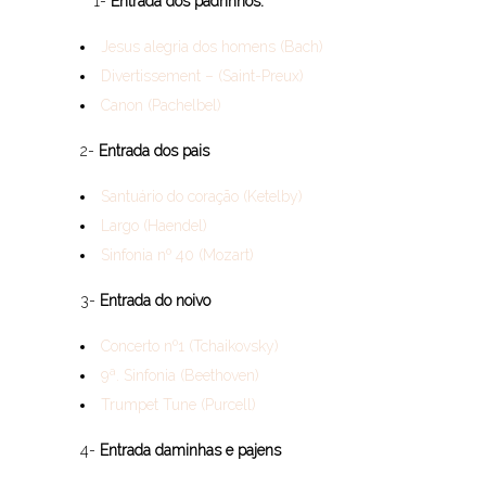
1-
Entrada dos padrinhos:
Jesus alegria dos homens (Bach)
Divertissement – (Saint-Preux)
Canon (Pachelbel)
2-
Entrada dos pais
Santuário do coração (Ketelby)
Largo (Haendel)
Sinfonia nº 40 (Mozart)
3-
Entrada do noivo
Concerto nº1 (Tchaikovsky)
9ª. Sinfonia (Beethoven)
Trumpet Tune (Purcell)
4-
Entrada daminhas e pajens