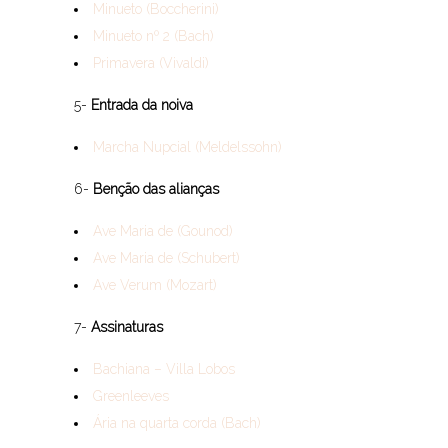
Minueto (Boccherini)
Minueto nº 2 (Bach)
Primavera (Vivaldi)
5-
Entrada da noiva
Marcha Nupcial (Meldelssohn)
6-
Benção das alianças
Ave Maria de (Gounod)
Ave Maria de (Schubert)
Ave Verum (Mozart)
7-
Assinaturas
Bachiana – Villa Lobos
Greenleeves
Ária na quarta corda (Bach)