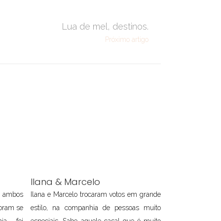
Lua de mel, destinos.
Próximo artigo
Ilana & Marcelo
o ambos
Ilana e Marcelo trocaram votos em grande
oram se
estilo, na companhia de pessoas muito