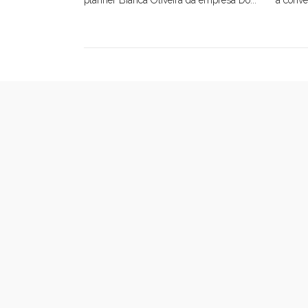
planner Bianca Oliveira da empresa Do...
a conve