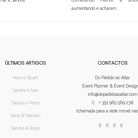
rsa, a Sandra...
conhecendo melhor, a sinton
aumentando e acharam...
ÚLTIMOS ARTIGOS
CONTACTOS
Alice e Stuart
Do Pedido ao Altar
Event Planner & Event Desig
Sandra e Ivan
info@dopedidoaoaltar.com
+ 351 965 569 238
Tatiana e Pedro
(chamada para a rede móvel nac
Ilana & Marcelo
Sandra & Regis