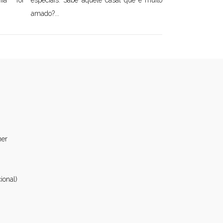
ia foi
especiais. Sabe aquele casal que é muito
amado?...
ner
ional)