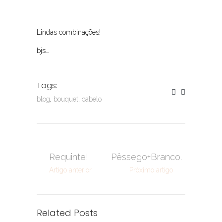
Lindas combinações!
bjs…
Tags:
blog
,
bouquet
,
cabelo
Requinte!
Pêssego+Branco.
Artigo anterior
Próximo artigo
Related Posts