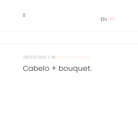
EN
|
PT
28/03/2012
IN
SEM CATEGORIA
Cabelo + bouquet.