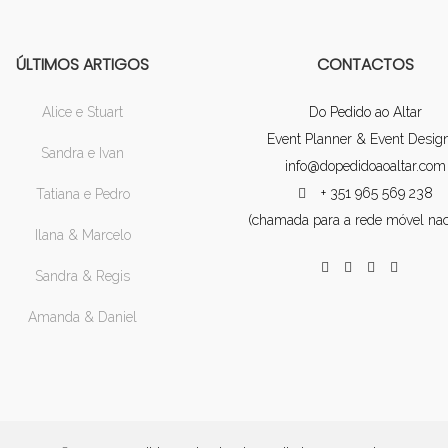
ÚLTIMOS ARTIGOS
CONTACTOS
Alice e Stuart
Do Pedido ao Altar
Event Planner & Event Desig
Sandra e Ivan
info@dopedidoaoaltar.com
+ 351 965 569 238
Tatiana e Pedro
(chamada para a rede móvel nac
Ilana & Marcelo
Sandra & Regis
Amanda & Daniel