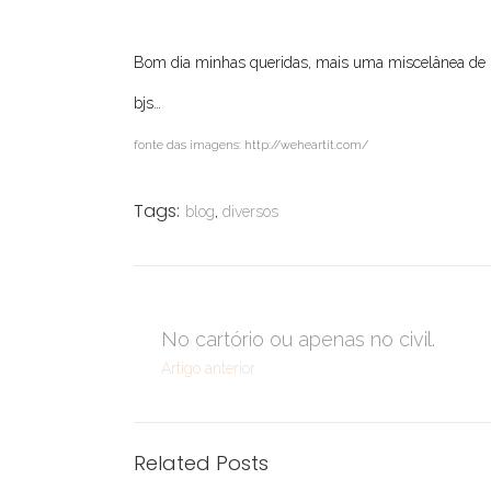
Bom dia minhas queridas, mais uma miscelânea de l
bjs…
fonte das imagens: http://weheartit.com/
Tags:
blog
,
diversos
No cartório ou apenas no civil.
Artigo anterior
Related Posts