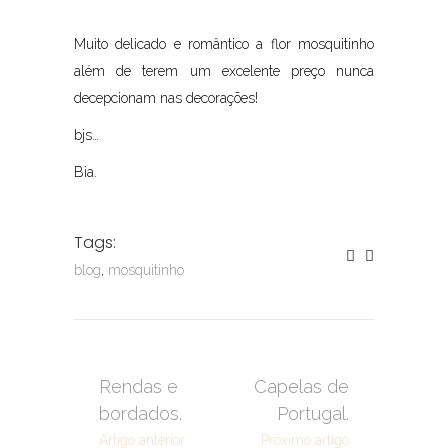
Muito delicado e romântico a flor mosquitinho
além de terem um excelente preço nunca
decepcionam nas decorações!
bjs…
Bia.
Tags:
blog
,
mosquitinho
Rendas e
Capelas de
bordados.
Portugal.
Artigo anterior
Próximo artigo