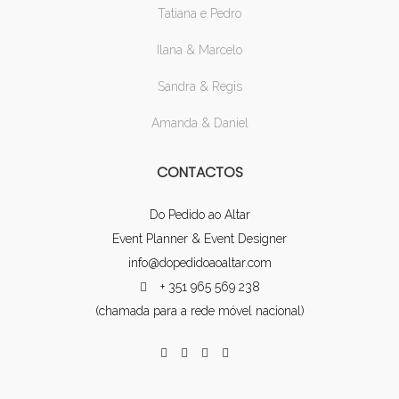
Tatiana e Pedro
Ilana & Marcelo
Sandra & Regis
Amanda & Daniel
CONTACTOS
Do Pedido ao Altar
Event Planner & Event Designer
info@dopedidoaoaltar.com
+ 351 965 569 238
(chamada para a rede móvel nacional)