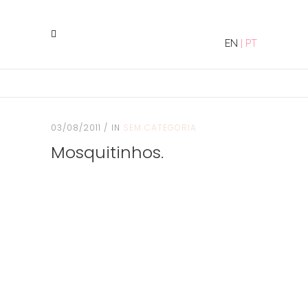
EN
|
PT
03/08/2011
IN
SEM CATEGORIA
Mosquitinhos.