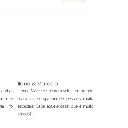
Próximo artigo
Ilana & Marcelo
o ambos
Ilana e Marcelo trocaram votos em grande
oram se
estilo, na companhia de pessoas muito
ia foi
especiais. Sabe aquele casal que é muito
amado?...