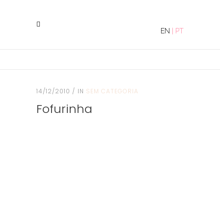
EN
|
PT
14/12/2010
IN
SEM CATEGORIA
Fofurinha