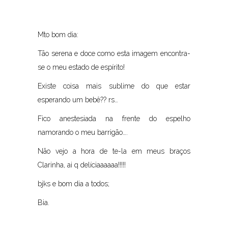
Mto bom dia:
Tão serena e doce como esta imagem encontra-
se o meu estado de espírito!
Existe coisa mais sublime do que estar
esperando um bebê?? rs…
Fico anestesiada na frente do espelho
namorando o meu barrigão….
Não vejo a hora de te-la em meus braços
Clarinha, ai q delíciaaaaaa!!!!!
bjks e bom dia a todos;
Bia.