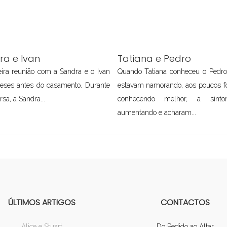
ra e Ivan
Tatiana e Pedro
ira reunião com a Sandra e o Ivan
Quando Tatiana conheceu o Pedr
meses antes do casamento. Durante
estavam namorando, aos poucos f
rsa, a Sandra...
conhecendo melhor, a sinton
aumentando e acharam...
ÚLTIMOS ARTIGOS
CONTACTOS
Alice e Stuart
Do Pedido ao Altar