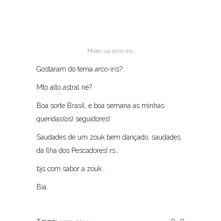
Make-up arco-íris.
Gostaram do tema arco-íris?
Mto alto astral né?
Boa sorte Brasil, e boa semana as minhas
queridas(os) seguidores!
Saudades de um zouk bem dançado, saudades
da Ilha dos Pescadores! rs…
bjs com sabor a zouk…
Bia.