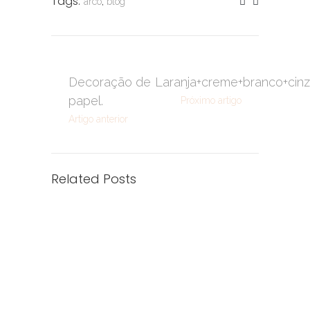
Tags:
arco
,
blog
Decoração de
Laranja+creme+branco+cin
papel.
Próximo artigo
Artigo anterior
Related Posts