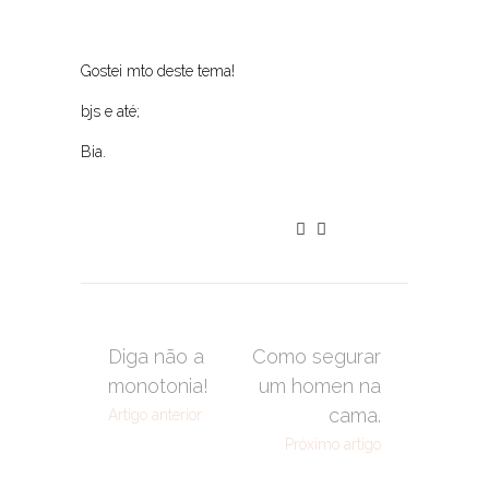
Gostei mto deste tema!
bjs e até;
Bia.
Diga não a
Como segurar
monotonia!
um homen na
cama.
Artigo anterior
Próximo artigo