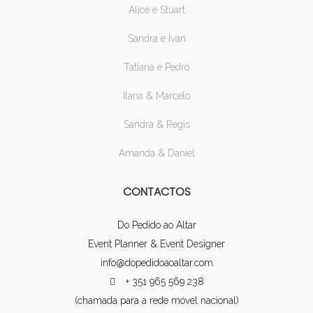
Alice e Stuart
Sandra e Ivan
Tatiana e Pedro
Ilana & Marcelo
Sandra & Regis
Amanda & Daniel
CONTACTOS
Do Pedido ao Altar
Event Planner & Event Designer
info@dopedidoaoaltar.com
+ 351 965 569 238
(chamada para a rede móvel nacional)