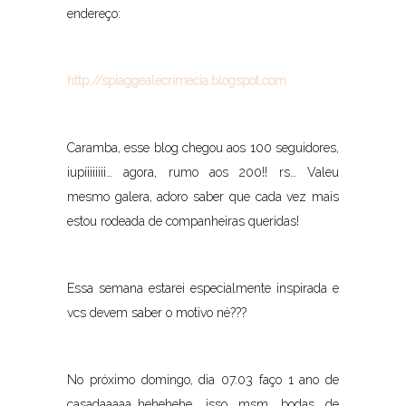
endereço:
http://spiaggealecrimecia.blogspot.com
Caramba, esse blog chegou aos 100 seguidores,
iupíiiiiiii… agora, rumo aos 200!! rs… Valeu
mesmo galera, adoro saber que cada vez mais
estou rodeada de companheiras queridas!
Essa semana estarei especialmente inspirada e
vcs devem saber o motivo né???
No próximo domingo, dia 07.03 faço 1 ano de
casadaaaaa…hehehehe, isso msm, bodas de