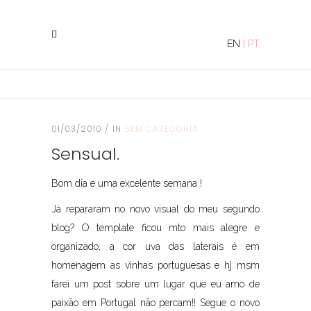
EN
|
PT
01/03/2010
IN
SEM CATEGORIA
Sensual.
Bom dia e uma excelente semana !
Já repararam no novo visual do meu segundo
blog? O template ficou mto mais alegre e
organizado, a cor uva das laterais é em
homenagem as vinhas portuguesas e hj msm
farei um post sobre um lugar que eu amo de
paixão em Portugal não percam!! Segue o novo