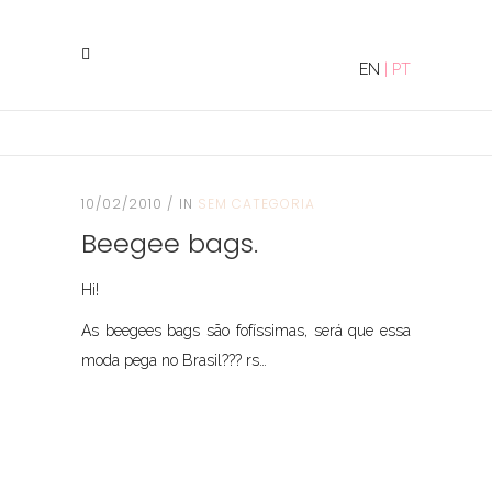
EN
|
PT
10/02/2010
IN
SEM CATEGORIA
Beegee bags.
Hi!
As beegees bags são fofíssimas, será que essa
moda pega no Brasil??? rs…