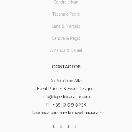
Sandra e Ivan
Tatiana e Pedro
Ilana & Marcelo
Sandra & Regis
Amanda & Daniel
CONTACTOS
Do Pedido ao Altar
Event Planner & Event Designer
info@dopedidoaoaltar.com
+ 351 965 569 238
(chamada para a rede móvel nacional)