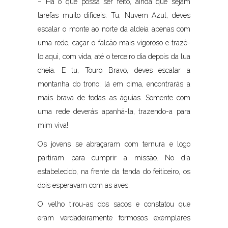
– Há o que possa ser feito, ainda que sejam
tarefas muito difíceis. Tu, Nuvem Azul, deves
escalar o monte ao norte da aldeia apenas com
uma rede, caçar o falcão mais vigoroso e trazê-
lo aqui, com vida, até o terceiro dia depois da lua
cheia. E tu, Touro Bravo, deves escalar a
montanha do trono; lá em cima, encontrarás a
mais brava de todas as águias. Somente com
uma rede deverás apanhá-la, trazendo-a para
mim viva!
Os jovens se abraçaram com ternura e logo
partiram para cumprir a missão. No dia
estabelecido, na frente da tenda do feiticeiro, os
dois esperavam com as aves.
O velho tirou-as dos sacos e constatou que
eram verdadeiramente formosos exemplares