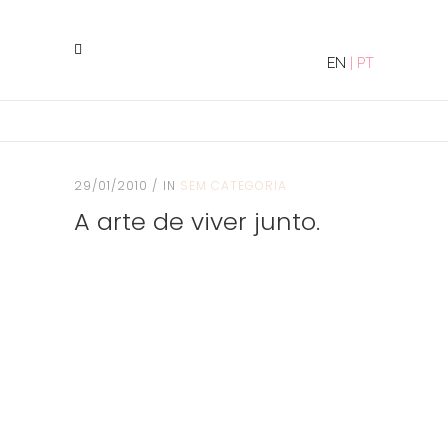
EN
|
PT
29/01/2010
IN
SEM CATEGORIA
A arte de viver junto.