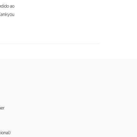
edido ao
ankyou
ner
ional)