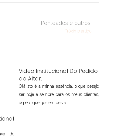
Penteados e outros.
Próximo artigo
Video Institucional Do Pedido
ao Altar.
Olá!Isto é a minha essência, o que desejo
ser hoje e sempre para os meus clientes,
espero que gostem deste...
ional
tava de