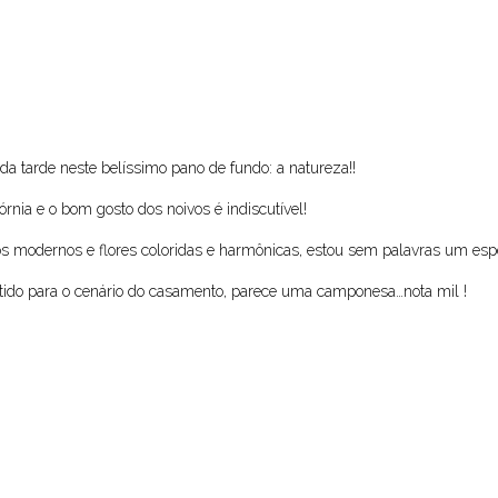
a tarde neste belíssimo pano de fundo: a natureza!!
rnia e o bom gosto dos noivos é indiscutível!
os modernos e flores coloridas e harmônicas, estou sem palavras um espet
stido para o cenário do casamento, parece uma camponesa…nota mil !