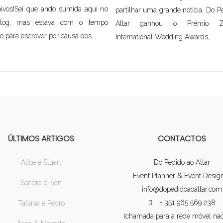
ivos!Sei que ando sumida aqui no
partilhar uma grande notícia, Do P
log, mas estava com o tempo
Altar ganhou o Prémio Z
o para escrever por causa dos...
International Wedding Awards,...
ÚLTIMOS ARTIGOS
CONTACTOS
Alice e Stuart
Do Pedido ao Altar
Event Planner & Event Desig
Sandra e Ivan
info@dopedidoaoaltar.com
+ 351 965 569 238
Tatiana e Pedro
(chamada para a rede móvel nac