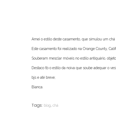
Amei o estilo deste casamento, que simulou um chá d
Este casamento foi realizado na Orange County, Califó
Souberam mesclar móveis no estilo antiquário, objet
Destaco tb o estilo da noiva que soube adequar o ve
bjs e até breve;
Bianca.
Tags:
blog
,
chá