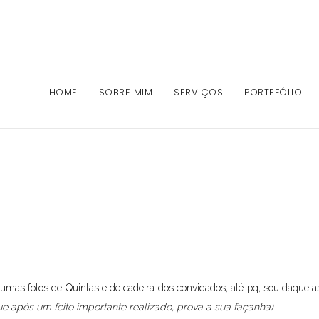
HOME
SOBRE MIM
SERVIÇOS
PORTEFÓLIO
lgumas fotos de Quintas e de cadeira dos convidados, até pq, sou daquel
que após um feito importante realizado, prova a sua façanha)
.