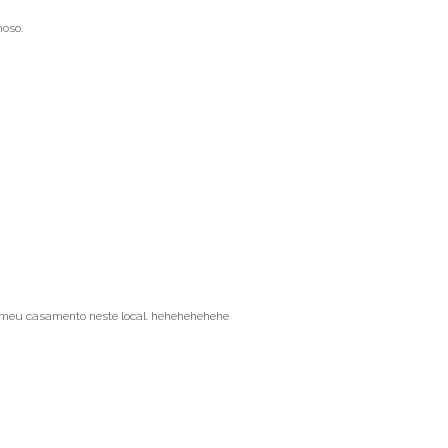
oso.
a meu casamento neste local. hehehehehehe