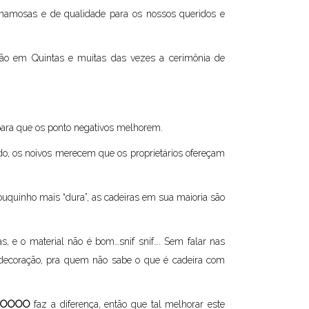
 chamosas e de qualidade para os nossos queridos e
 são em Quintas e muitas das vezes a cerimônia de
a para que os ponto negativos melhorem.
do, os noivos merecem que os proprietários ofereçam
uquinho mais “dura”, as cadeiras em sua maioria são
s, e o material não é bom…snif snif…. Sem falar nas
 decoração, pra quem não sabe o que é cadeira com
OOOOO
faz a diferença, então que tal melhorar este