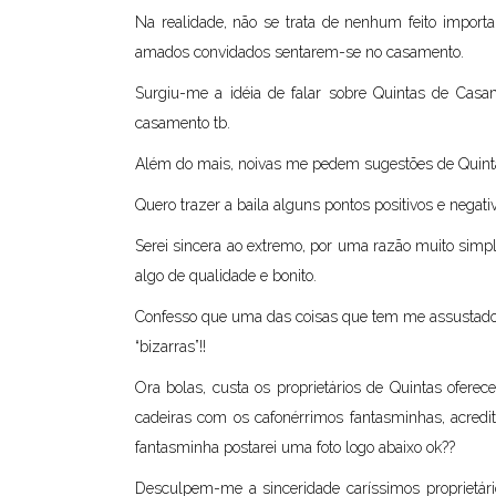
Na realidade, não se trata de nenhum feito import
amados convidados sentarem-se no casamento.
Surgiu-me a idéia de falar sobre Quintas de Casa
casamento tb.
Além do mais, noivas me pedem sugestões de Quinta
Quero trazer a baila alguns pontos positivos e negati
Serei sincera ao extremo, por uma razão muito simp
algo de qualidade e bonito.
Confesso que uma das coisas que tem me assustado n
“bizarras”!!
Ora bolas, custa os proprietários de Quintas ofere
cadeiras com os cafonérrimos fantasminhas, acred
fantasminha postarei uma foto logo abaixo ok??
Desculpem-me a sinceridade caríssimos proprietá