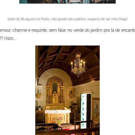
Solar do Burguês no Porto, não gostei da cadeira, aspecto de ser mto frágil.
amour, charme e requinte, sem falar no verde do jardim pra lá de encanta
? risos….