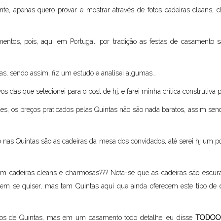
ante, apenas quero provar e mostrar através de fotos cadeiras cleans,
mentos, pois, aqui em Portugal, por tradição as festas de casamento
s, sendo assim, fiz um estudo e analisei algumas…
vos das que selecionei para o post de hj, e farei minha crítica construtiv
les, os preços praticados pelas Quintas não são nada baratos, assim sen
as Quintas são as cadeiras da mesa dos convidados, até serei hj um po
cem cadeiras cleans e charmosas??? Nota-se que as cadeiras são escura
item se quiser, mas tem Quintas aqui que ainda oferecem este tipo de
rios de Quintas, mas em um casamento todo detalhe, eu disse
TODO