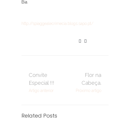
Bia.
http://spiaggealecrimecia.blogs.sapo.pt/
Convite
Flor na
Especial !!!
Cabeça.
Artigo anterior
Próximo artigo
Related Posts