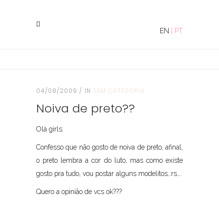
EN
|
PT
04/08/2009
IN
SEM CATEGORIA
Noiva de preto??
Olá girls:
Confesso que não gosto de noiva de preto, afinal,
o preto lembra a cor do luto, mas como existe
gosto pra tudo, vou postar alguns modelitos…rs….
Quero a opinião de vcs ok???