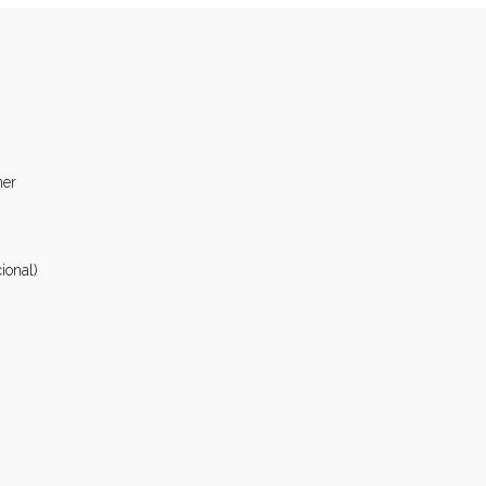
ner
ional)