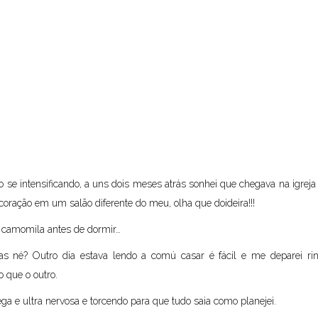
se intensificando, a uns dois meses atrás sonhei que chegava na igreja 
coração em um salão diferente do meu, olha que doideira!!!
 camomila antes de dormir…
 né? Outro dia estava lendo a comú casar é fácil e me deparei rin
 que o outro.
a e ultra nervosa e torcendo para que tudo saia como planejei.