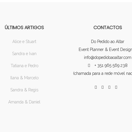
ÚLTIMOS ARTIGOS
CONTACTOS
Alice e Stuart
Do Pedido ao Altar
Event Planner & Event Desig
Sandra e Ivan
info@dopedidoaoaltar.com
+ 351 965 569 238
Tatiana e Pedro
(chamada para a rede móvel nac
Ilana & Marcelo
Sandra & Regis
Amanda & Daniel