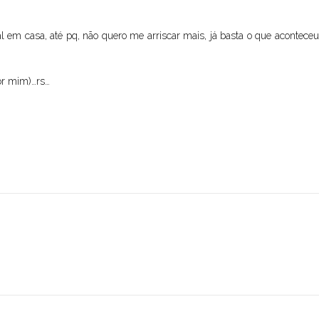
al em casa, até pq, não quero me arriscar mais, já basta o que acontece
or mim)…rs…