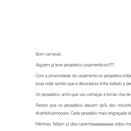
Bom carnaval…
Alguém já teve pesadelos casamentícios???
Com a proximidade do casamento os pesadelos estão 
essa noite sonhei que a decoradora tinha botado a de
Xô pesadelos, acho que vou começar a tomar chá de
Parece que os pesadelos atacam 90% das noivinhas
divertidíssimooooo. Cada pesadelo mais engraçado do
Meninas, faltam 12 dias carambaaaaaaaaaa..estou meg